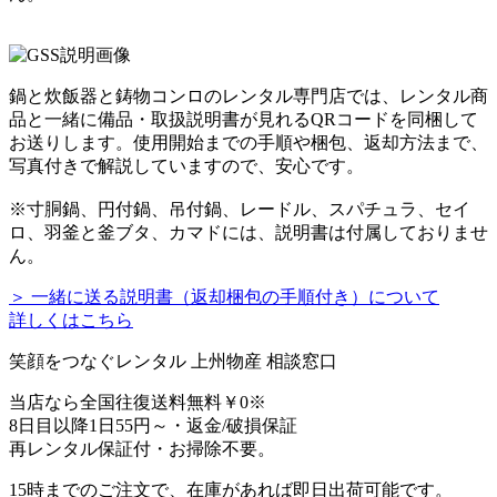
鍋と炊飯器と鋳物コンロのレンタル専門店では、レンタル商
品と一緒に備品・取扱説明書が見れるQRコードを同梱して
お送りします。使用開始までの手順や梱包、返却方法まで、
写真付きで解説していますので、安心です。
※寸胴鍋、円付鍋、吊付鍋、レードル、スパチュラ、セイ
ロ、羽釜と釜ブタ、カマドには、説明書は付属しておりませ
ん。
＞ 一緒に送る説明書（返却梱包の手順付き）について
詳しくはこちら
笑顔をつなぐレンタル 上州物産 相談窓口
当店なら
全国往復送料無料￥0
※
8日目以降1日
55円～
・返金/破損保証
再レンタル保証付・お掃除不要。
15時までのご注文で、
在庫があれば即日出荷可能
です。