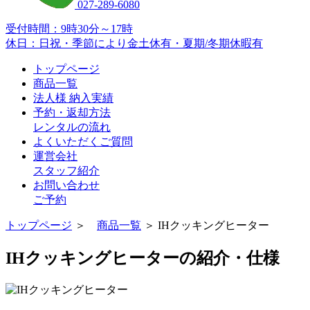
027-289-6080
受付時間：9時30分～17時
休日：日祝・季節により金土休有・夏期/冬期休暇有
トップページ
商品一覧
法人様 納入実績
予約・返却方法
レンタルの流れ
よくいただくご質問
運営会社
スタッフ紹介
お問い合わせ
ご予約
トップページ
＞
商品一覧
＞ IHクッキングヒーター
IHクッキングヒーターの紹介・仕様