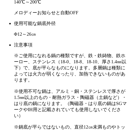
140℃～200℃
メロディーお知らせと自動OFF
使用可能な鍋底外径
Φ12～26㎝
注意事項
※ご使用になれる鍋の種類ですが、鉄・鉄鋳物、鉄ホ
ーロー、ステンレス（18-0、18-8、18-10、厚さ1.4㎜以
下）で、底が平らなものになります。多層鍋は種類に
よっては火力が弱くなったり、加熱できないものがあ
ります。
※使用不可な鍋は、アルミ・銅・ステンレスで厚さが
1.5㎜以上のもの・耐熱ガラス・陶磁器（土鍋など）・
はり底の鍋になります。（陶磁器・はり底の鍋はSGマ
ークやIH用と記載されていても使用しないでくださ
い）
※鍋底が平らではないもの、直径12㎝未満ものやトッ