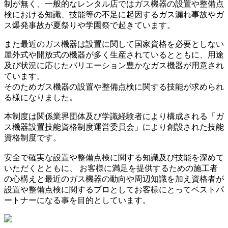
制が無く、一般的なレンタル店ではガス機器の設置や整備点
検における知識、技能等の不足に起因するガス漏れ事故やガ
ス爆発事故が夏祭りや学園祭で起きています。
また最近のガス機器は設置に関して国家資格を必要としない
屋外式や開放式の機器が多く生産されているとともに、用途
及び状況に応じたバリエーション豊かなガス機器が用意され
ています。
そのためガス機器の設置や整備点検に関する技能が求められ
る様になりました。
本制度は関係業界団体及び学識経験者により構成される「ガ
ス機器設置技能資格制度運営委員会」により創設された技能
資格制度です。
安全で確実な設置や整備点検に関する知識及び技能を深めて
いただくとともに、 お客様に満足を提供するための施工者
の心構えと最近のガス機器の動向や周辺知識を加え資格者が
設置や整備点検に関するプロとしてお客様にとってベストパ
ートナーになる事を目的としています。