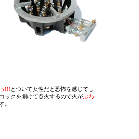
!!!
とついて女性だと恐怖を感じてし
コックを開けて点火するので火が
ぶわ
す。