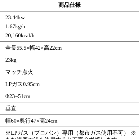
商品仕様
23.44kw
1.67kg/h
20,160kcal/h
全長55.5×幅42×高22cm
23kg
マッチ点火
LPガス0.95cm
Φ23~51cm
垂直
幅60×奥行47×高24cm
※LPガス（プロパン）専用（都市ガス使用不可） 