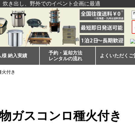
、炊き出し、野外でのイベント企画に最適
予約・返却方法
人様 納入実績
よくいただくご
レンタルの流れ
種火付き
物ガスコンロ種火付き