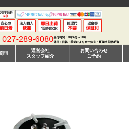
027-289-6080
受付時間：9時30分～17時
休日：日祝・季節により金土休有・夏期/冬期休暇有
運営会社
お問い合わせ
質問
スタッフ紹介
ご予約