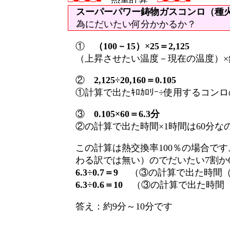
スーパーパワー鋳物ガスコンロ（種
為にだいたい何分かかるか？
①
（100－15）×25＝2,125
（上昇させたい温度－現在の温度）×鍋
②
2,125÷20,160＝0.105
①計算で出たｷﾛｶﾛﾘｰ÷使用するコンロ
③
0.105×60＝6.3分
②の計算で出た時間×1時間は60分なの
この計算は熱交換率100％の場合で
わる訳では無い）のでだいたい7割か
6.3÷0.7＝9
（③の計算で出た時間（
6.3÷0.6＝10
（③の計算で出た時間（
答え：約9分～10分です