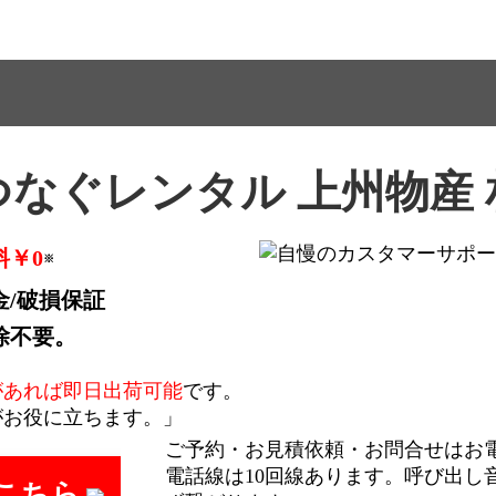
なぐレンタル 上州物産
料￥0
※
金/破損保証
除不要。
があれば即日出荷可能
です。
がお役に立ちます。」
ご予約・お見積依頼・お問合せはお
電話線は10回線あります。呼び出し
こちら