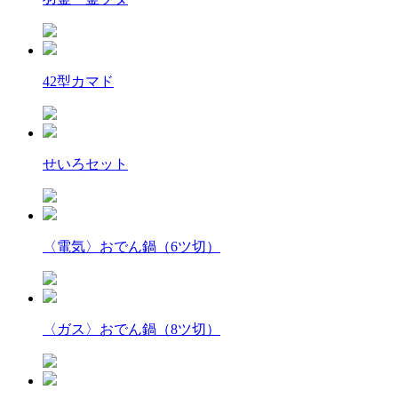
42型カマド
せいろセット
〈電気〉おでん鍋（6ツ切）
〈ガス〉おでん鍋（8ツ切）