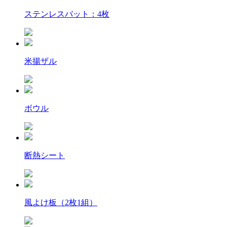
ステンレスバット：4枚
米揚ザル
ボウル
断熱シート
風よけ板（2枚1組）