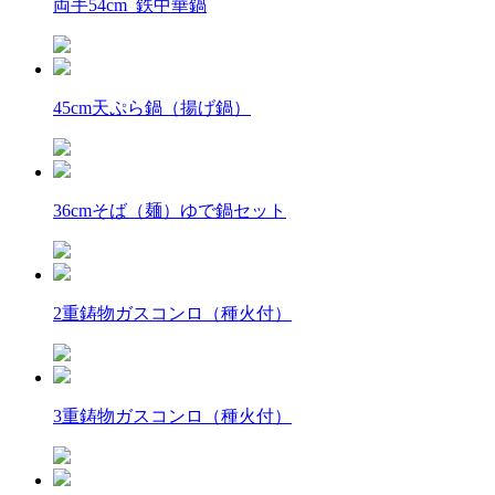
両手54cm 鉄中華鍋
45cm天ぷら鍋（揚げ鍋）
36cmそば（麺）ゆで鍋セット
2重鋳物ガスコンロ（種火付）
3重鋳物ガスコンロ（種火付）