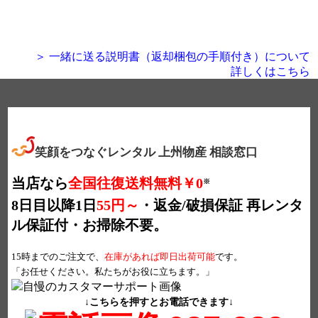
＞ 一緒に送る説明書（返却梱包の手順付き）について
詳しくはこちら
笑顔をつなぐレンタル 上州物産 相談窓口
当店なら
全国往復送料無料￥0
※
8日目以降1日
55円～
・返金/破損保証
再レンタ
ル保証付・お掃除不要。
15時までのご注文で、
在庫があれば即日出荷可能
です。
「お任せください。私たちがお役に立ちます。」
↓こちらを押すとお電話できます↓