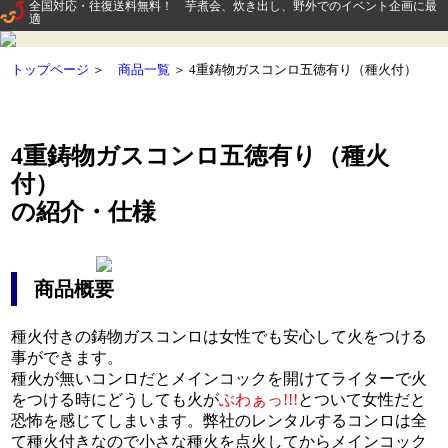
全国対応・往復送料無料！ 芋煮会、炊き出し、野外でのイベント企画に最
適
トップページ
＞
商品一覧
＞ 4重鋳物ガスコンロ五徳有り（種火付）
商
4重鋳物ガスコンロ五徳有り（種火
関
付）
の紹介・仕様
消
商品概要
お
種火付きの鋳物ガスコンロは女性でも安心して火をつける
お客
ご
事ができます。
種火が無いコンロだとメインコックを開けてライターで火
をつける時にどうしても火が
ぶわぁっ!!!
とついて女性だと
予約
お
恐怖を感じてしまいます。弊社のレンタルするコンロは全
て種火付きなので小さな種火を点火してからメインコック