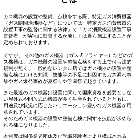
ガス機器の設置や整備、点検をする際、特定ガス消費機器
（ガス瞬間湯沸器など）については「特定ガス消費機器の
設置工事の監督に関する法律」で「ガス消費機器設置工事
監督者」が実地に監督するか若しくは自ら施工することが
定められております。
ですが、 その他のガス機器（ガス式フライヤー）などのガ
ス機器は、ガス機器の設置や整備点検をする上で何ら法的
規制が無く、一般的なレンタル店ではガス機器の設置や整
備点検における知識、技能等の不足に起因するガス漏れ事
故やガス爆発事故が夏祭りや学園祭で起きています。
また最近のガス機器は設置に関して国家資格を必要としな
い屋外式や開放式の機器が多く生産されているとともに、
用途及び状況に応じたバリエーション豊かなガス機器が用
意されています。
そのためガス機器の設置や整備点検に関する技能が求めら
れる様になりました。
本制度は関係業界団体及び学識経験者により構成される