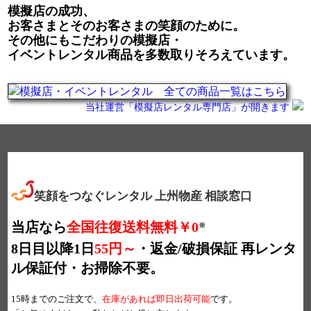
模擬店の成功、
お客さまとそのお客さまの笑顔のために。
その他にもこだわりの模擬店・
イベントレンタル商品を多数取りそろえています。
当社運営「模擬店レンタル専門店」が開きます
笑顔をつなぐレンタル 上州物産 相談窓口
当店なら
全国往復送料無料￥0
※
8日目以降1日
55円～
・返金/破損保証
再レンタ
ル保証付・お掃除不要。
15時までのご注文で、
在庫があれば即日出荷可能
です。