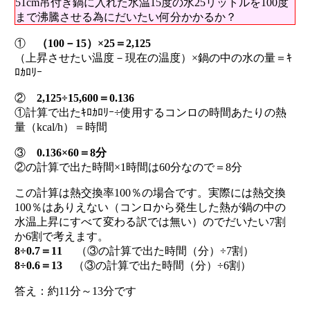
51cm吊付き鍋に入れた水温15度の水25リットルを100度
まで沸騰させる為にだいたい何分かかるか？
①
（100－15）×25＝2,125
（上昇させたい温度－現在の温度）×鍋の中の水の量＝ｷ
ﾛｶﾛﾘｰ
②
2,125÷15,600＝0.136
①計算で出たｷﾛｶﾛﾘｰ÷使用するコンロの時間あたりの熱
量（kcal/h）＝時間
③
0.136×60＝8分
②の計算で出た時間×1時間は60分なので＝8分
この計算は熱交換率100％の場合です。実際には熱交換
100％はありえない（コンロから発生した熱が鍋の中の
水温上昇にすべて変わる訳では無い）のでだいたい7割
か6割で考えます。
8÷0.7＝11
（③の計算で出た時間（分）÷7割）
8÷0.6＝13
（③の計算で出た時間（分）÷6割）
答え：約11分～13分です