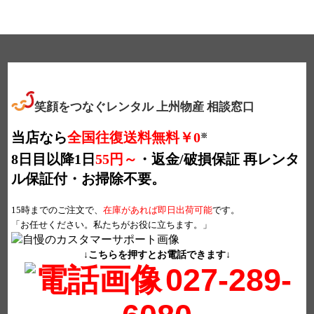
笑顔をつなぐレンタル 上州物産 相談窓口
当店なら
全国往復送料無料￥0
※
8日目以降1日
55円～
・返金/破損保証
再レンタ
ル保証付・お掃除不要。
15時までのご注文で、
在庫があれば即日出荷可能
です。
「お任せください。私たちがお役に立ちます。」
↓こちらを押すとお電話できます↓
027-289-