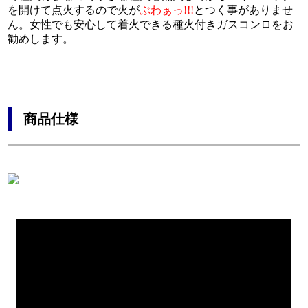
を開けて点火するので火が
ぶわぁっ!!!
とつく事がありませ
お支
保温
上
ん。女性でも安心して着火できる種火付きガスコンロをお
勧めします。
象印象
全国
ご
納入
分）
延長
象印
弊
ご予
メデ
商品仕様
自社
種火
採用
運営
整備
電気
上州
レン
直火
れる
特定
消費
料理
個人
独自
よく