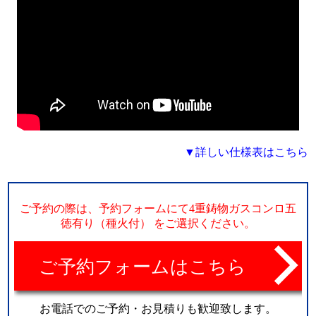
営業
返却
▼詳しい仕様表はこちら
ご予約の際は、予約フォームにて4重鋳物ガスコンロ五
徳有り（種火付） をご選択ください。
ご予約フォームはこちら
お電話でのご予約・お見積りも歓迎致します。