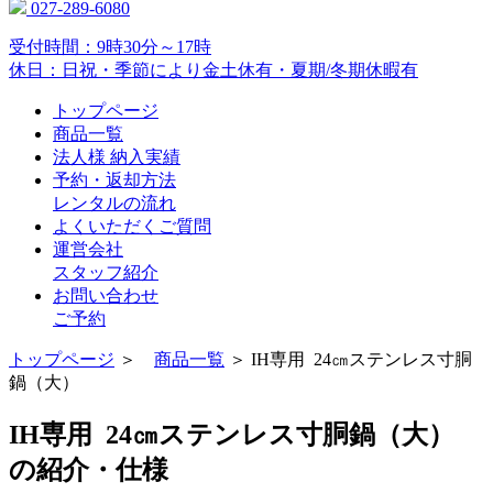
027-289-6080
受付時間：9時30分～17時
休日：日祝・季節により金土休有・夏期/冬期休暇有
トップページ
商品一覧
法人様 納入実績
予約・返却方法
レンタルの流れ
よくいただくご質問
運営会社
スタッフ紹介
お問い合わせ
ご予約
トップページ
＞
商品一覧
＞ IH専用 24㎝ステンレス寸胴
鍋（大）
IH専用 24㎝ステンレス寸胴鍋（大）
の紹介・仕様