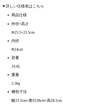
▼詳しい仕様表はこちら
商品仕様
外径×高さ
Φ25.5×23.5cm
内径
Φ24cm
容量
10.8L
重量
2.3kg
梱包寸法
幅33.5cm×奥行28cm×高28.5cm