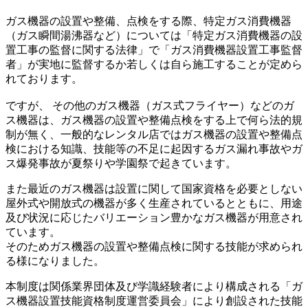
ガス機器の設置や整備、点検をする際、特定ガス消費機器
（ガス瞬間湯沸器など）については「特定ガス消費機器の設
置工事の監督に関する法律」で「ガス消費機器設置工事監督
者」が実地に監督するか若しくは自ら施工することが定めら
れております。
ですが、 その他のガス機器（ガス式フライヤー）などのガ
ス機器は、ガス機器の設置や整備点検をする上で何ら法的規
制が無く、一般的なレンタル店ではガス機器の設置や整備点
検における知識、技能等の不足に起因するガス漏れ事故やガ
ス爆発事故が夏祭りや学園祭で起きています。
また最近のガス機器は設置に関して国家資格を必要としない
屋外式や開放式の機器が多く生産されているとともに、用途
及び状況に応じたバリエーション豊かなガス機器が用意され
ています。
そのためガス機器の設置や整備点検に関する技能が求められ
る様になりました。
本制度は関係業界団体及び学識経験者により構成される「ガ
ス機器設置技能資格制度運営委員会」により創設された技能