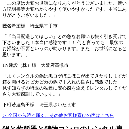
「この度は大変お世話になりありがとうございました。
使い
方説明書等大変わかりやすく使いやすかったです。
本当にあ
りがとうございました。」
匿名希望様 埼玉県幸手市
「
『当日配送してほしい』との急なお願いも快く引き受けて
下さいました！
本当に感謝です！！ 何と言っても、
最後の
お掃除が不要というのが助かります。
また、お世話になると
思います。」
TN建設（株）様 大阪府高槻市
「
よくレンタルの鍋は黒コゲぼこぼこが出てきたりしますが
箱を開けるとピカピカの鍋で手入れの良さに感激でした。
見ず知らずの埼玉の私達に安心感を添えてレンタルしてくだ
さり大変感謝しています。」
下町若連島田様 埼玉県さいたま市
＞ 全国から続々届く、その他お客様喜びの声はこちら